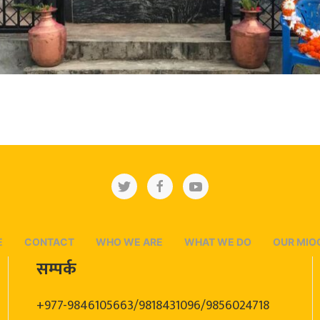
E
CONTACT
WHO WE ARE
WHAT WE DO
OUR MIO
सम्पर्क
+977-9846105663/9818431096/9856024718