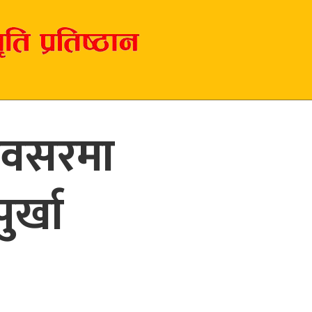
अवसरमा
ुर्खा