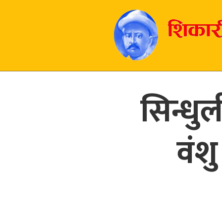
सिन्ध
वंशु