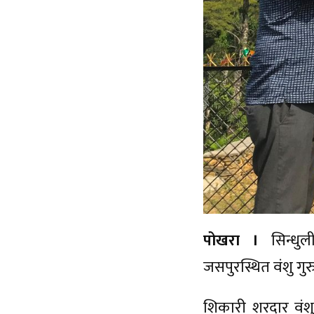
पोखरा ।
सिन्ध
जसपुरस्थित वंशु गु
शिकारी शरदार वंशु