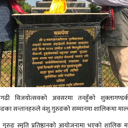
ुलीगढी विजयोत्सवको अवसरमा तनहुँको शुक्लागण्
रुङका सन्तानहरुले वंशु गुरुङको सम्मानमा शालिकमा माल्य
 गुरुङ स्मृति प्रतिष्ठानको आयोजनामा भएको शालिक माल्